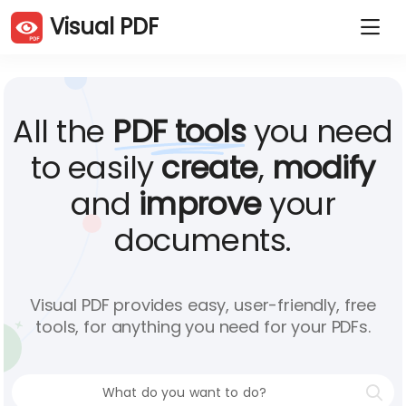
Visual PDF
PDF-Seiten duplizieren
PDF-Seiten löschen
PDF-Seiten drehen
PDF-Seiten neu anordnen
PDF zuschneiden
PDF komprimieren
All the
PDF tools
you need
PDF-Seiten extrahieren
PDF teilen
PDFs zusammenführen
JPG zu PDF
to easily
create
,
modify
PDF zu JPG
Website zu PDF
and
improve
your
Word in PDF
Excel zu PDF
PowerPoint zu PDF
PDF signieren
documents.
PDF schützen
PDF entsperren
Add watermark
Visual PDF provides easy, user-friendly, free
tools, for anything you need for your PDFs.
Deutsch (De)