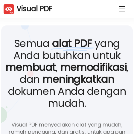
Visual PDF
Duplikat halaman PDF
Hapus halaman PDF
Putar halaman PDF
Atur halaman PDF
Potong PDF
Kompres PDF
Semua
alat PDF
yang
Ekstrak halaman PDF
Pisahkan PDF
Gabungkan PDF
JPG ke PDF
Anda butuhkan untuk
PDF ke JPG
Website ke PDF
membuat
,
memodifikasi
,
Word ke PDF
Excel ke PDF
PowerPoint ke PDF
Tandatangani PDF
dan
meningkatkan
Lindungi PDF
Buka kunci PDF
dokumen Anda dengan
Tambahkan watermark
mudah.
Bahasa Indonesia (Id)
Visual PDF menyediakan alat yang mudah,
ramah pengguna, dan gratis, untuk apa pun